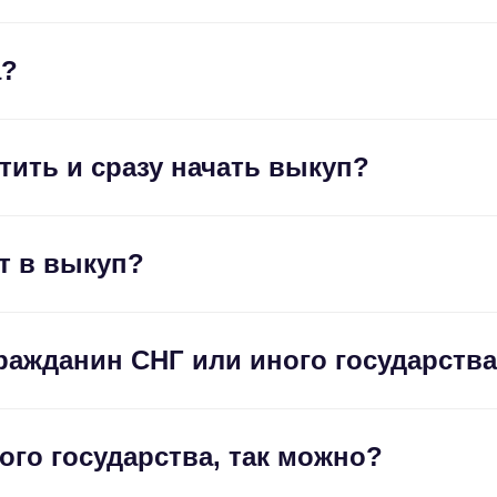
а?
ить и сразу начать выкуп?
т в выкуп?
гражданин СНГ или иного государств
гого государства, так можно?