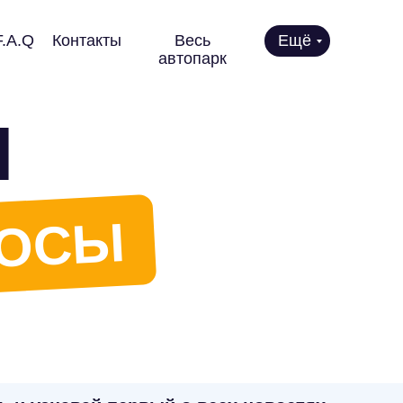
F.A.Q
Контакты
Весь
Ещё
автопарк
Ы
РОСЫ