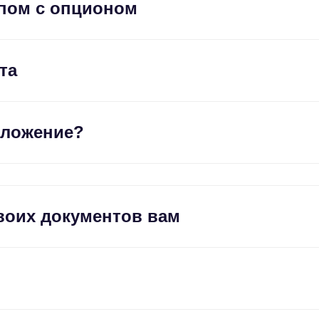
упом с опционом
та
иложение?
своих документов вам