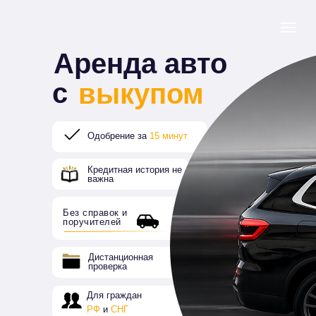
Аренда авто
с
выкупом
Одобрение за
15 минут
Кредитная история не
важна
Без справок и
поручителей
Дистанционная
проверка
Для граждан
РФ
и
СНГ