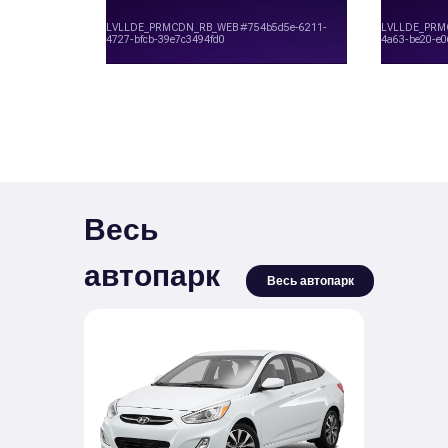
Весь
автопарк
Весь автопарк