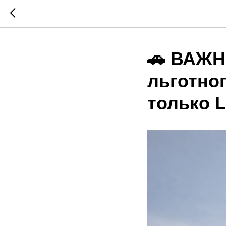
🚗 ВАЖН
льготно
только L