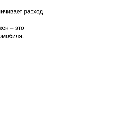
личивает расход
жен – это
томобиля.