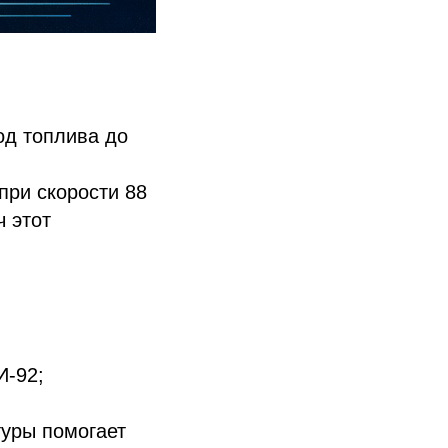
од топлива до
при скорости 88
ч этот
И-92;
туры помогает