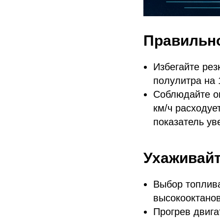
Правильно
Избегайте рез
полулитра на 
Соблюдайте оп
км/ч расходует
показатель ув
Ухаживайт
Выбор топлив
высокооктанов
Прогрев двига