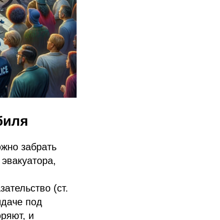
биля
ожно забрать
 эвакуатора,
ательство (ст.
ыдаче под
ряют, и