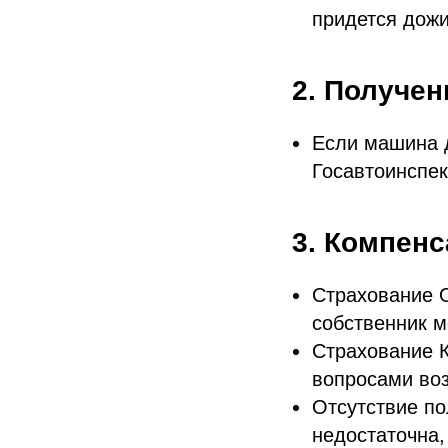
придется дожи
2. Получе
Если машина д
Госавтоинспе
3. Компен
Страхование О
собственник м
Страхование 
вопросами во
Отсутствие по
недостаточна,