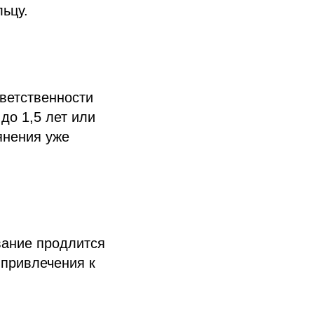
ьцу.
ветственности
до 1,5 лет или
янения уже
вание продлится
 привлечения к