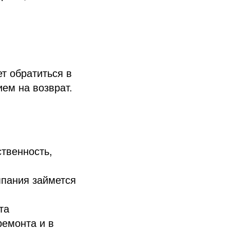
т обратиться в
ем на возврат.
твенность,
пания займется
та
ремонта и в