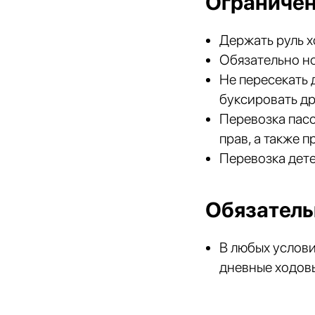
Ограничен
Держать руль х
Обязательно н
Не пересекать 
буксировать др
Перевозка пас
прав, а также п
Перевозка дете
Обязатель
В любых услов
дневные ходовы