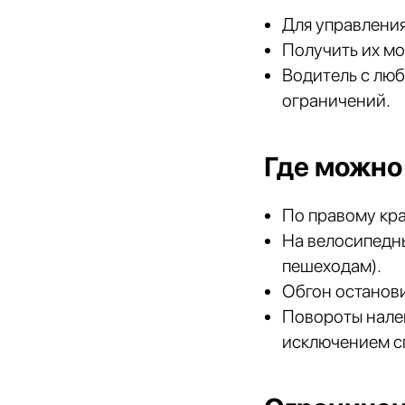
Для управления
Получить их мо
Водитель с люб
ограничений.
Где можно
По правому кра
На велосипедны
пешеходам).
Обгон останов
Повороты налев
исключением с