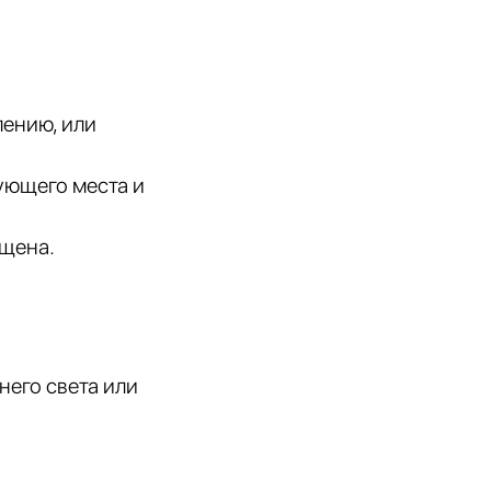
лению, или
ующего места и
ещена.
его света или