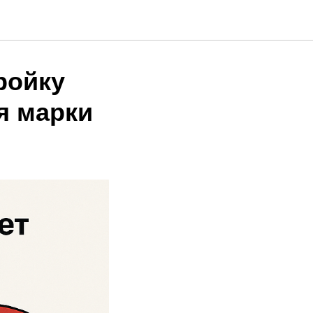
ройку
я марки