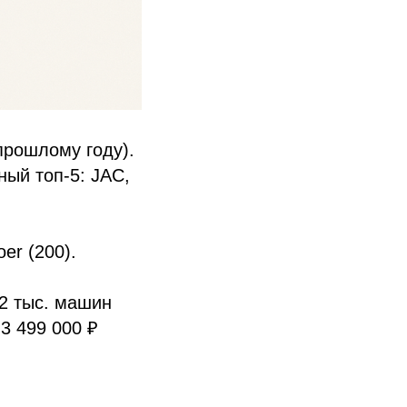
прошлому году).
ый топ‑5: JAC,
er (200).
,2 тыс. машин
 3 499 000 ₽